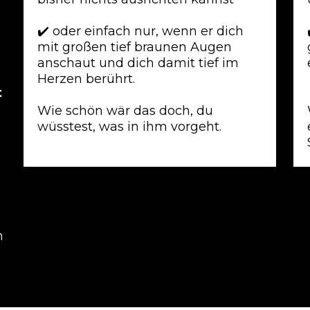
✔️
oder einfach nur, wenn er dich
mit großen tief braunen Augen
anschaut und dich damit tief im
Herzen berührt.
t
Wie schön wär das doch, du
wüsstest, was in ihm vorgeht.
n