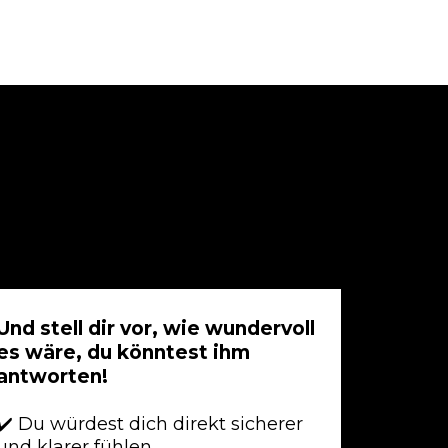
Und stell dir vor, wie wundervoll
es wäre, du könntest ihm
antworten!
✔️
Du würdest dich direkt sicherer
und klarer fühle
n.