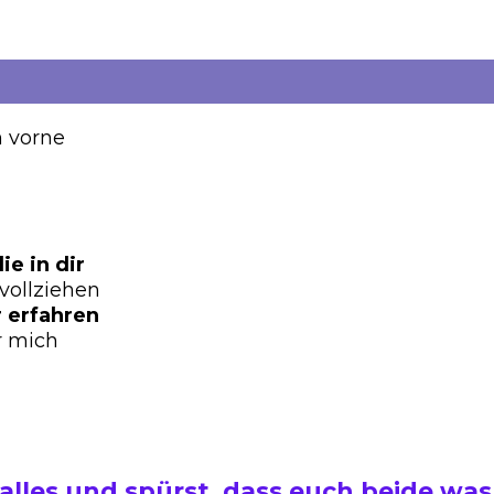
n vorne
ie in dir
vollziehen
 erfahren
r mich
alles und spürst, dass euch beide wa