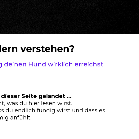
dern verstehen?
 deinen Hund wirklich erreichst
f dieser Seite gelandet …
t, was du hier lesen wirst.
ass du endlich fündig wirst und dass es
mig anfühlt.
,